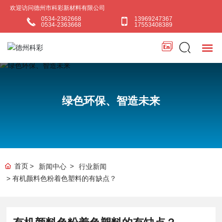
欢迎访问德州市科彩新材料有限公司
0534-2362668
13969247367
0534-2363668
17553408389
首页
绿色环保、智造未来
关于我们
产品中心
新闻中心
首页
新闻中心
行业新闻
有机颜料色粉着色塑料的有缺点？
行业应用
联系我们