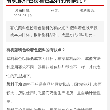
有机颜料色粉着色塑料的有缺点？
语言
发布时间:
作者:
资料来源:
2026-05-19
有机颜料色粉着色塑料的有缺点？ 塑料着色以降低
成本为目标，根据塑料品种、成型方法和应用要求
不同，选用的着色剂剂型也不一样，其代表性的剂
型如下。 颜料干粉 颜料干粉是商品的原始状态，因
有机颜料色粉着色塑料的有缺点？
为粉状比表面积大，所以使用时飞扬而污染生产场
塑料着色以降低成本为目标，根据塑料品种、成型方法
所，且自动计量性差。 颜料干粉是颜料附聚体，用
和应用要求不同，选用的着色剂剂型也不一样，其代表
于着色会有分散性问题。 其优点是不损害树脂本身
性的剂型如下。
的物性而且价格也比较低，所以着色成本低。 目前
占塑料着色量12%。尽管颜料干粉着色存在污染环
颜料干粉
颜料干粉是商品的原始状态，因为粉状比表面
境、分散差等缺点， 但它简便易行，相对成本较
积大，所以使用时飞扬而污染生产场所，且自动计量性
低，容易配制多种颜色，特别适合小批量多种颜色
差。
的生产。 该法不像色母粒着色法易受到色母粒品种