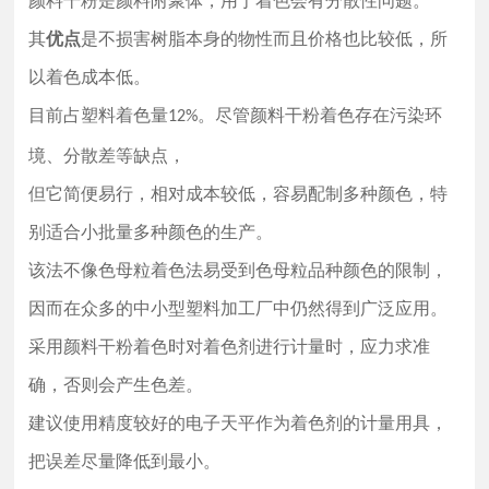
颜料干粉是颜料附聚体，用于着色会有分散性问题。
颜色的限制，因而在众多的中小型塑料加工厂中仍
然得到广泛应用。采用颜料干粉着色时对着色剂进
其
优点
是不损害树脂本身的物性而且价格也比较低，所
行计量时，应力求准确，否则会产生色差。 建议使
以着色成本低。
用精度较好的电子天平作为着色剂的计量用具，把
目前占塑料着色量
。尽管颜料干粉着色存在污染环
12%
误差尽量降低到最小
境、分散差等缺点，
但它简便易行，相对成本较低，容易配制多种颜色，特
别适合小批量多种颜色的生产。
该法不像色母粒着色法易受到色母粒品种颜色的限制，
因而在众多的中小型塑料加工厂中仍然得到广泛应用。
采用颜料干粉着色时对着色剂进行计量时，应力求准
确，否则会产生色差。
建议使用精度较好的电子天平作为着色剂的计量用具，
把误差尽量降低到最小。