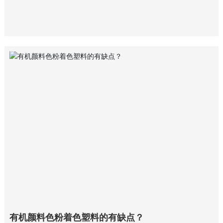
度、伸长率、耐老化性和电阻率等， 同时还会影响塑料(也
包含色母粒)的加工性能以及应用性能。
有机颜料色粉着色塑料的有缺点？