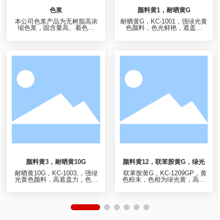
颜料黄65，永固黄RN
颜料黄74，永固黄GO-UA
永固黄RN，颜料黄65，KC-650
永固黄GO-UA，颜料黄74，KC
1，色光为红光黄色颜料，色光
-7401，色光绿光亮黄色，色光
鲜艳，高着色力强度，耐光性
鲜艳，着色力高，分散性好，
极好，耐酸、耐碱优异，主要
耐晒和耐热性较好，适用于高
用于涂料、橡胶及文教用品的
档油墨，橡胶制品，涂料，文
着色
教用品;水墨油墨，包括水性基
墨，瓦楞基墨，喷绘墨，也可
用于涂料印花色浆等。
颜料黄83，永固黄HR，红光高
颜料黄83，永固黄HR，绿光
透
永固黄HR，颜料黄83，KC-830
永固黄HR，颜料黄83，KC-830
2G，色光为红光黄色颜料，色
2T，色光为红光黄色颜料，色
光较KC-8302T偏绿，色光鲜
光鲜艳，高透明度，高着色强
艳，高着色强度，分散性好，
度，分散性好，具有优异的耐
因剂型不同，有高透明和高遮
光、耐热、耐溶剂及耐迁移
盖之分，具有优异的耐光、耐
性，主要用于高档印刷油墨、
热、耐溶剂及耐迁移性，因剂
油漆、塑料，粉末涂料，纺织
型不同，有高遮盖和高透明之