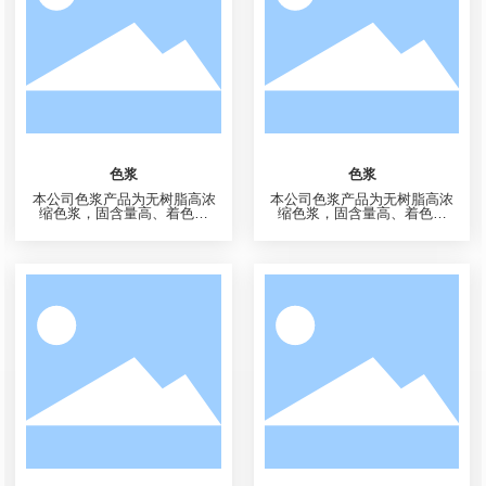
颜料黄17，永固黄2G
颜料黄62，永固黄RFW
永固黄2G，KC-1701，颜料黄1
永固黄RFW，颜料黄62，KC-6
7，亮绿光黄色颜料，透明性
201,色光为红光艳黄色，色光
好，色光较C.I.颜料黄12、颜料
鲜艳，耐温260℃，耐光性好，
黄14绿光更强、耐光性更好，
色光比颜料黄13稍红光，在塑
色光鲜艳，着色力高，耐迁
性PVC中有良好的耐增塑剂性
移。主要用于塑料塑胶，油
能及耐热稳定性，耐光7级(1/3
墨，涂料等行业
SD)，1/25SD耐光牢度5-6级。
主要用于塑料，亦适用于聚苯
乙烯及聚氨酯的着色