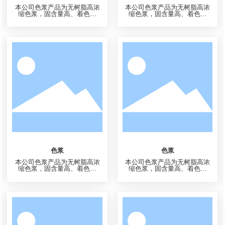
联苯胺黄G，KC-1209RP，黄
永固黄GR ，KC-1302，色相为
色粉末，色相为红光黄，高着
红光黄色，半透明型，色光鲜
色力，低粘度，易分散，储存
艳，着色力高，易分散，不溶
稳定性好，剂型不同，有高透
于水，微溶于甲苯;在浓硫酸中
明和高遮盖力之分，本产品用
为红光橙色，稀释呈棕黄色沉
途广泛，主要用于塑料塑胶，
淀。,在橡胶中加热至150℃保
溶剂油墨，水性油墨，也用于
持极好稳定性。各项性能较
纺织品的涂料印花，还可用于
佳。主要应用于塑料塑胶、包
水性涂料及纸张的着色。
装印刷油墨以及涂料等行业，
用于塑料着色，软质PVC中耐
迁移性好，耐光牢度(1/3SD)6-7
级。
颜料黄14，永固黄2GS，绿光
颜料黄14，永固黄2GS，红光
永固黄2GS ，KC-1409GP，
永固黄2GS ，KC-1409RP，
绿光黄色颜料，色光鲜艳，着
红光黄色颜料，色光鲜艳，着
色力高，粘度低，易分散，储
色力高，粘度低，易分散，储
存稳定性好，因剂型不同，有
存稳定性好，因剂型不同，有
高透明和高遮盖之分，产品可
高透明和高遮盖之分，产品可
用在塑料塑胶、溶剂墨、水性
用在塑料塑胶、溶剂墨、水性
墨、印花色浆等行业
墨、印花色浆等行业