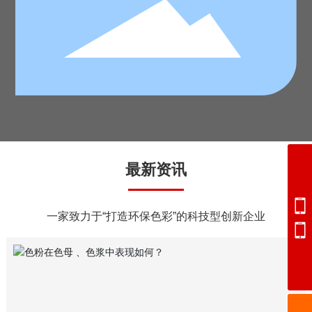
最新资讯
0534-2362668
0534-2363668
一家致力于“打造环保色彩”的科技型创新企业
13969247367
17553408389
wangchengbiao@dzkecai.cn