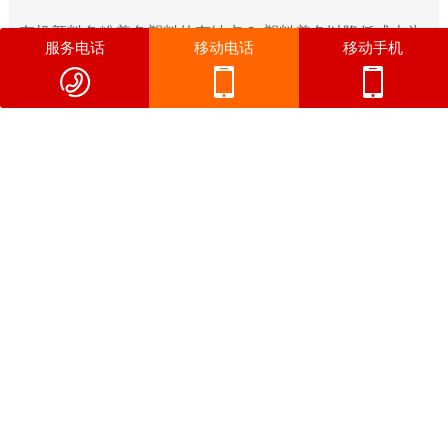
有机颜料色粉着色塑料的有缺点？ 塑料着色以降低成本为
服务电话
移动电话
移动手机
目标，根据塑料品种、成型方法和应用要求不同，选用的
着色剂剂型也不一样，其代表性的剂型如下。 颜料干粉 颜
料干粉是商品的原始状态，因为粉状比表面积大，所以使
用时飞扬而污染生产场所，且自动计量性差。 颜料干粉是
颜料附聚体，用于着色会有分散性问题。 其优点是不损害
树脂本身的物性而且价格也比较低，所以着色成本低。 目
前占塑料着色量12%。尽管颜料干粉着色存在污染环境、
分散差等缺点， 但它简便易行，相对成本较低，容易配制
需要我们帮助您提供颜料专业解决方
多种颜色，特别适合小批量多种颜色的生产。 该法不像色
案吗？
母粒着色法易受到色母粒品种颜色的限制，因而在众多的
中小型塑料加工厂中仍然得到广泛应用。采用颜料干粉着
如对我们的产品有兴趣，请留下您的手机号码，我们将在 24 小时
色时对着色剂进行计量时，应力求准确，否则会产生色
内与您联系。
差。 建议使用精度较好的电子天平作为着色剂的计量用
具，把误差尽量降低到最小