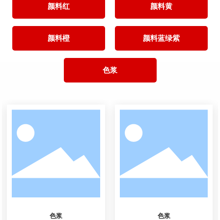
颜料红
颜料黄
颜料橙
颜料蓝绿紫
色浆
颜料黄12，联苯胺黄G，红光
颜料黄13，永固黄GR