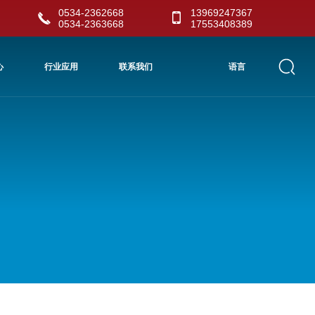
0534-2362668
13969247367
0534-2363668
17553408389
心
行业应用
联系我们
语言